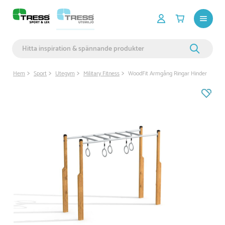
Hem
Sport
Utegym
Military Fitness
WoodFit Armgång Ringar Hinder