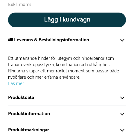
Exkl. moms
Lägg i kundvagn
🚛 Leverans & Beställningsinformation
Normalt sätt tillverkar vi alla produkter efter beställning.
Ett utmanande hinder för utegym och hinderbanor som
Detta gör vi för att garantera att du inte ska få en produkt
tränar överkroppsstyrka, koordination och uthållighet.
Ringarna skapar ett mer rörligt moment som passar både
som legat på en hylla under längre tid och därför förkortat
nybörjare och mer erfarna användare.
livslängden på produkten.
Läs mer
Däremot har vi många produkter utan trä som kan
Produktdata
levereras i stort sett omgående, exempelvis Boulder Rocks,
gungor, mål, basket, bordtennis, fristående rutschar,
Produktinformation
klätternät, studsmattor, bänkbord med mera.
Produktmärkningar
Normalt sätt är leveranstiden på standardprodukter som