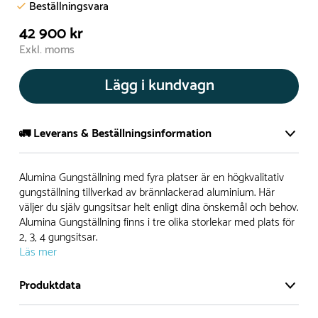
Beställningsvara
42 900 kr
Exkl. moms
Lägg i kundvagn
🚛 Leverans & Beställningsinformation
Normalt sätt tillverkar vi alla produkter efter beställning.
Alumina Gungställning med fyra platser är en högkvalitativ
Detta gör vi för att garantera att du inte ska få en produkt
gungställning tillverkad av brännlackerad aluminium. Här
väljer du själv gungsitsar helt enligt dina önskemål och behov.
som legat på en hylla under längre tid och därför förkortat
Alumina Gungställning finns i tre olika storlekar med plats för
livslängden på produkten.
2, 3, 4 gungsitsar.
Läs mer
Däremot har vi många produkter utan trä som kan
levereras i stort sett omgående, exempelvis Boulder Rocks,
Produktdata
gungor, mål, basket, bordtennis, fristående rutschar,