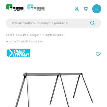
Hem
Lekplats
Gungor
Gungställningar
Alumina Gungställning 4 platser