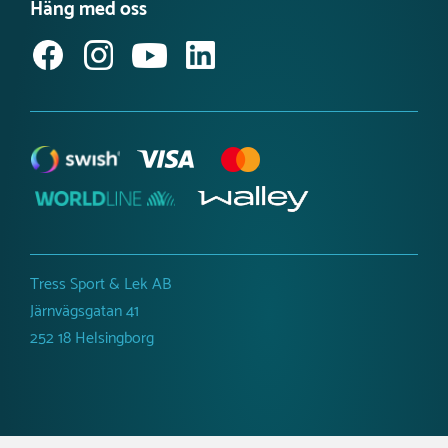
Häng med oss
Jobba hos oss
Svanenmärkta lekplatsprodukter
Anmäl dig till vårt nyhetsbrev
Tillgänglighetsredogörelse
Tress Sport & Lek AB
Järnvägsgatan 41
252 18 Helsingborg