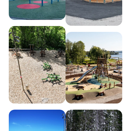
produkt men som kanske har en eller ett par månader på
vårt lager.
Produkterna förväntas levereras mellan 1-3 veckor lite
beroende på vilken produkt det är och vilka kapaciteter som
finns hos fraktbolagen. En produkt kan alltid ta slut om den
har sålts betydligt mer än förväntat, men vi gör allt vi kan
för att kunna leverera en utvald produkt så
snabbt som
möjligt.
Du får en uppskattad
leverans när du är i kontakt med oss.