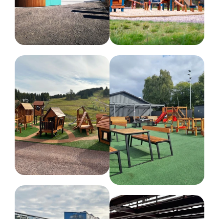
Längd :
287 cm
Rekommenderad ålder
1-6 år
Färg
Olika färger
Nettovikt
170 kg