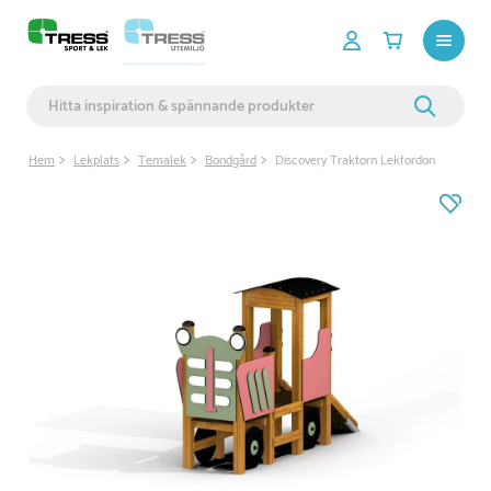
Hem
Lekplats
Temalek
Bondgård
Discovery Traktorn Lekfordon