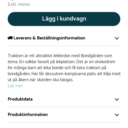
Exkl. moms
Lägg i kundvagn
🚛 Leverans & Beställningsinformation
Normalt sätt tillverkar vi alla produkter efter beställning.
Traktorn är ett attraktivt lekfordon med Bondgården som
Detta gör vi för att garantera att du inte ska få en produkt
tema. En solklar favorit på lekplatsen. Det är en önskedröm
för många barn att leka bonde och få köra traktorn på
som legat på en hylla under längre tid och därför förkortat
bondgården. Här får dessutom kompisarna plats att följa med
livslängden på produkten.
ut på åkern när skörden ska bärgas.
Läs mer
Däremot har vi många produkter utan trä som kan
levereras i stort sett omgående, exempelvis Boulder Rocks,
Produktdata
gungor, mål, basket, bordtennis, fristående rutschar,
klätternät, studsmattor, bänkbord med mera.
Produktinformation
Normalt sätt är leveranstiden på standardprodukter som