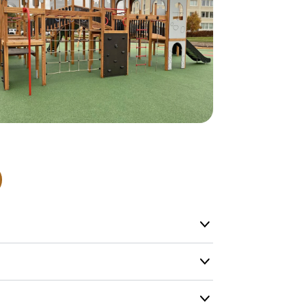
Normalt sätt
beställning 
har generell
ca 1-2 veckor
produktionen
leveransfrågo
Snabb lever
På Tress Ute
Detta är pro
som hos oss 
Vi vill allti
en helt ny p
”
Snabb levera
att ligga lång
Så du kan va