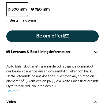
Ø 500 mm
Ø 750 mm
Beställningsvara
Be om offert
🚛 Leverans & Beställningsinformation
Normalt sätt tillverkar vi alla produkter efter beställning.
Agito Balansklot är ett snurrande och svajande gummiklot
Detta gör vi för att garantera att du inte ska få en produkt
där barnen tränar balansen och samtidigt leker och har kul.
Detta roterande balansklot finns i två storlekar, en med en
som legat på en hylla under längre tid och därför förkortat
diameter på 50 cm och en på 75 cm. Agito Balansklot erbjuds
livslängden på produkten.
i fyra färger: röd, blå, grön och gul.
Läs mer
Däremot har vi många produkter utan trä som kan
levereras i stort sett omgående, exempelvis Boulder Rocks,
Video