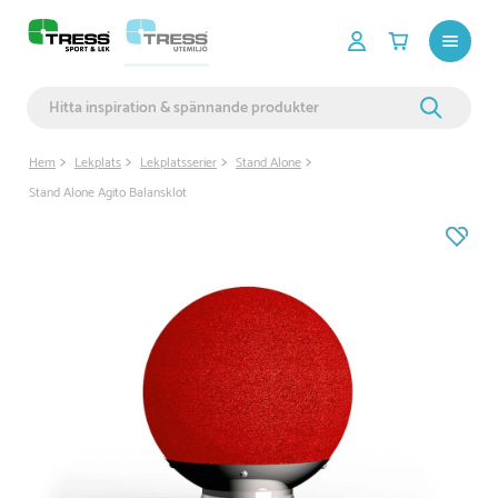
Hem
Lekplats
Lekplatsserier
Stand Alone
Stand Alone Agito Balansklot