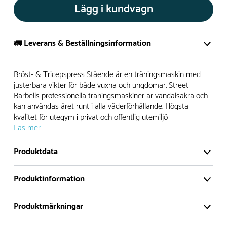
Lägg i kundvagn
🚛 Leverans & Beställningsinformation
Normalt sätt tillverkar vi alla produkter efter beställning.
Bröst- & Tricepspress Stående är en träningsmaskin med
Detta gör vi för att garantera att du inte ska få en produkt
justerbara vikter för både vuxna och ungdomar. Street
Barbells professionella träningsmaskiner är vandalsäkra och
som legat på en hylla under längre tid och därför förkortat
kan användas året runt i alla väderförhållande. Högsta
livslängden på produkten.
kvalitet för utegym i privat och offentlig utemiljö
Läs mer
Däremot har vi många produkter utan trä som kan
levereras i stort sett omgående, exempelvis Boulder Rocks,
Produktdata
gungor, mål, basket, bordtennis, fristående rutschar,
klätternät, studsmattor, bänkbord med mera.
Produktinformation
Normalt sätt är leveranstiden på standardprodukter som
Produktmärkningar
tillverkas efter beställning ca 4-8 veckor. Specialprodukter
Bröst- & Tricepspress Stående är en
där man modifierat produkten har generellt ca 2 veckors
träningsmaskin med justerbara vikter för både