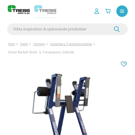
Hem
Sport
Utegym
Justerbara Träningsmaskiner
Street Barbell Bröst- & Tricepspress Stående