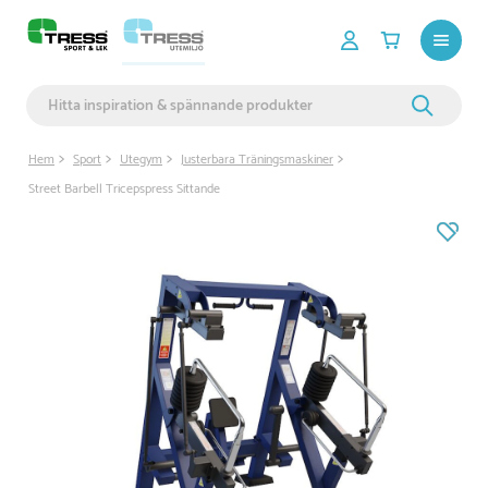
Hem
Sport
Utegym
Justerbara Träningsmaskiner
Street Barbell Tricepspress Sittande