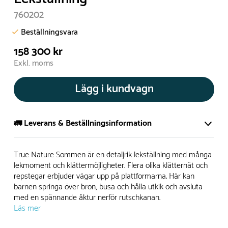
760202
Beställningsvara
158 300 kr
Exkl. moms
Lägg i kundvagn
🚛 Leverans & Beställningsinformation
Normalt sätt tillverkar vi alla produkter efter beställning.
True Nature Sommen är en detaljrik lekställning med många
Detta gör vi för att garantera att du inte ska få en produkt
lekmoment och klättermöjligheter. Flera olika klätternät och
repstegar erbjuder vägar upp på plattformarna. Här kan
som legat på en hylla under längre tid och därför förkortat
barnen springa över bron, busa och hålla utkik och avsluta
livslängden på produkten.
med en spännande åktur nerför rutschkanan.
Läs mer
Däremot har vi många produkter utan trä som kan