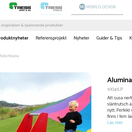
roduktnyheter
Referensprojekt
Nyheter
Guider & Tips
K
 Rutschkana
Alumina
10041LP
Att susa ner
släntrutsch är
nytt. Perfekt
finns i fem 
Läs mer