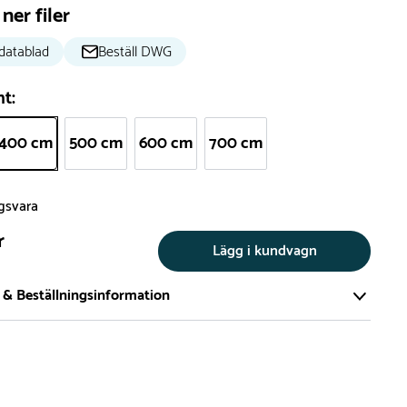
ner filer
datablad
Beställ DWG
nt:
400 cm
500 cm
600 cm
700 cm
ngsvara
r
Lägg i kundvagn
 & Beställningsinformation
tillverkar vi alla produkter efter beställning. Detta gör vi för
a att du inte ska få en produkt som legat på en hylla under
ch därför förkortat livslängden på produkten.