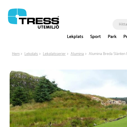
Lekplats
Sport
Park
P
Hem
Lekplats
Lekplatsserier
Alumina
Alumina Breda Slänten