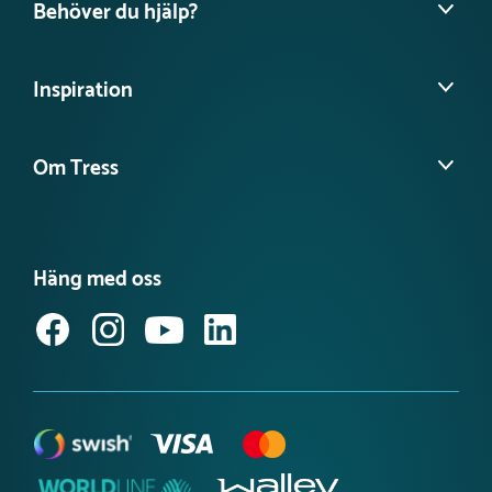
Behöver du hjälp?
Hitta din säljare
Inspiration
Vanliga frågor
Köpvillkor
Referensprojekt
Ångra köp
Om Tress
Guider & Tips
Planera ditt projekt
Nyheter
Det här är Tress Utemiljö
Våra kataloger
Möt vårt team
Produktnyheter Utemiljö
Häng med oss
Jobba hos oss
Svanenmärkta lekplatsprodukter
Anmäl dig till vårt nyhetsbrev
Tillgänglighetsredogörelse