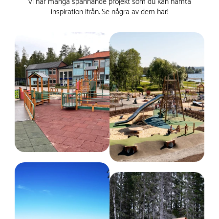
Vi har många spännande projekt som du kan hämta
beställning så att du får en helt ny produkt varje gång, men
inspiration ifrån. Se några av dem här!
PE-platta/polyethylene :
Underhållsfritt.
produkterna som är utvalda till ”
Snabb leverans” är
Träbehandling
produkter som vi säljer frekvent och som inte riskerar att
Rostfritt stål :
Underhållsfritt.
Linolja
ligga lång tid på lager.
Serie
Discovery
Pulverlackerat stål :
Ska torkas av med såpa och
Så du kan vara trygg med att du får en nyproducerad
Tillverkas enligt
vatten med jämna mellanrum.
EN 1176
produkt men som kanske har en eller ett par månader på
Godkänd ålder enligt EN1176
vårt lager.
3+ år
Monteringstid
Produkterna förväntas levereras mellan 1-3 veckor lite
16 timmar för 2 personer
Fallutrymme
beroende på vilken produkt det är och vilka kapaciteter som
Längd :
1417 cm
finns hos fraktbolagen. En produkt kan alltid ta slut om den
Bredd :
1320 cm
har sålts betydligt mer än förväntat, men vi gör allt vi kan
Kräver fallunderlag
Ja
för att kunna leverera en utvald produkt så
snabbt som
Kritisk fallhöjd
möjligt.
120 cm
Fundament
Du får en uppskattad
leverans när du är i kontakt med oss.
W2W (Ek + lärk)
Dimensioner