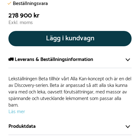
Beställningsvara
278 900 kr
Exkl. moms
Lägg i kundvagn
🚛 Leverans & Beställningsinformation
Normalt sätt tillverkar vi alla produkter efter beställning.
Lekställningen Beta tillhör vårt Alla Kan-koncept och är en del
Detta gör vi för att garantera att du inte ska få en produkt
av Discovery-serien. Beta är anpassad så att alla ska kunna
vara med och leka, oavsett förutsättningar, med massor av
som legat på en hylla under längre tid och därför förkortat
spännande och utvecklande lekmoment som passar alla
livslängden på produkten.
barn.
Läs mer
Däremot har vi många produkter utan trä som kan
levereras i stort sett omgående, exempelvis Boulder Rocks,
Produktdata
gungor, mål, basket, bordtennis, fristående rutschar,