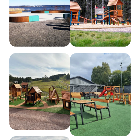
Bredd :
1047 cm
Höjd :
316 cm
Längd :
1135 cm
Rekommenderad ålder
3-9 år
Färg
Olika färger
Nettovikt
600 kg