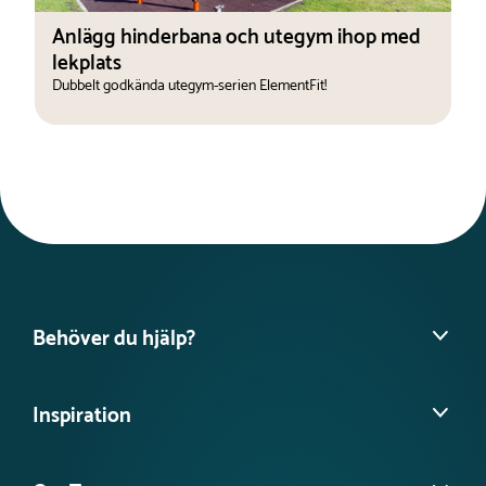
Anlägg hinderbana och utegym ihop med
lekplats
Dubbelt godkända utegym-serien ElementFit!
Behöver du hjälp?
Hitta din säljare
Inspiration
Vanliga frågor
Köpvillkor
Referensprojekt
Ångra köp