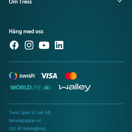
Om Tress
Guider & Tips
Planera ditt projekt
Nyheter
Det här är Tress Utemiljö
Våra kataloger
Möt vårt team
Produktnyheter Utemiljö
Häng med oss
Jobba hos oss
Svanenmärkta lekplatsprodukter
Anmäl dig till vårt nyhetsbrev
Tillgänglighetsredogörelse
Tress Sport & Lek AB
Järnvägsgatan 41
252 18 Helsingborg