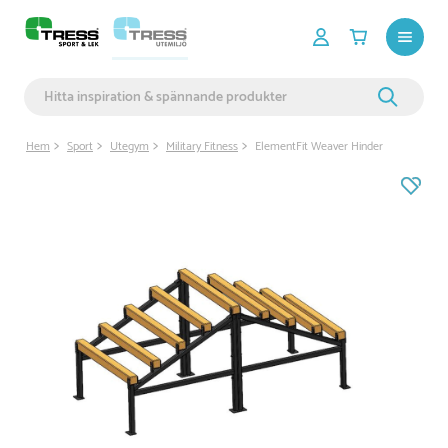
Hem
Sport
Utegym
Military Fitness
ElementFit Weaver Hinder