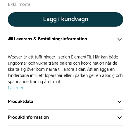
Exkl. moms
Lägg i kundvagn
🚛 Leverans & Beställningsinformation
Normalt sätt tillverkar vi alla produkter efter beställning.
Weaver är ett tufft hinder i serien ElementFit. Här kan både
Detta gör vi för att garantera att du inte ska få en produkt
ungdomar och vuxna träna balans och koordination när de
ska ta sig över bommarna till andra sidan. Att anlägga en
som legat på en hylla under längre tid och därför förkortat
hinderbana intill ett löparspår eller i parken ger en allsidig och
livslängden på produkten.
spännande träning året runt.
Läs mer
Däremot har vi många produkter utan trä som kan
levereras i stort sett omgående, exempelvis Boulder Rocks,
Produktdata
gungor, mål, basket, bordtennis, fristående rutschar,
klätternät, studsmattor, bänkbord med mera.
Produktinformation
Normalt sätt är leveranstiden på standardprodukter som