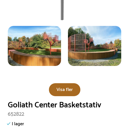
Visa fler
Goliath Center Basketstativ
652822
I lager