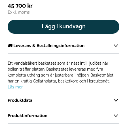
45 700 kr
Exkl. moms
Lägg i kundvagn
🚛 Leverans & Beställningsinformation
Normalt sätt tillverkar vi alla produkter efter beställning.
Ett vandalsäkert basketset som är näst intill ljudlöst när
Detta gör vi för att garantera att du inte ska få en produkt
bollen träffar plattan. Basketsetet levereras med fyra
kompletta uthäng som är justerbara i höjden. Basketmålet
som legat på en hylla under längre tid och därför förkortat
har en kraftig Goliathplatta, basketkorg och Herculesnät.
livslängden på produkten.
Läs mer
Däremot har vi många produkter utan trä som kan
Produktdata
levereras i stort sett omgående, exempelvis Boulder Rocks,
gungor, mål, basket, bordtennis, fristående rutschar,
Produktinformation
klätternät, studsmattor, bänkbord med mera.
Monteringstid