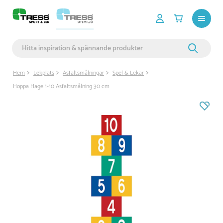
Hem
Lekplats
Asfaltsmålningar
Spel & Lekar
Hoppa Hage 1-10 Asfaltsmålning 30 cm