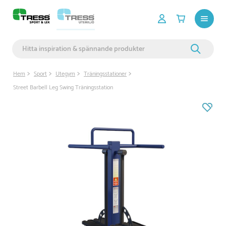
Hem
Sport
Utegym
Träningsstationer
Street Barbell Leg Swing Träningsstation