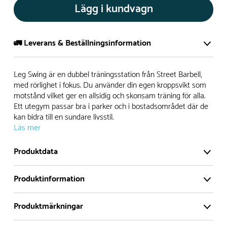
Lägg i kundvagn
🚛 Leverans & Beställningsinformation
Normalt sätt tillverkar vi alla produkter efter beställning.
Leg Swing är en dubbel träningsstation från Street Barbell,
Detta gör vi för att garantera att du inte ska få en produkt
med rörlighet i fokus. Du använder din egen kroppsvikt som
motstånd vilket ger en allsidig och skonsam träning för alla.
som legat på en hylla under längre tid och därför förkortat
Ett utegym passar bra i parker och i bostadsområdet där de
livslängden på produkten.
kan bidra till en sundare livsstil.
Läs mer
Däremot har vi många produkter utan trä som kan
levereras i stort sett omgående, exempelvis Boulder Rocks,
Produktdata
gungor, mål, basket, bordtennis, fristående rutschar,
klätternät, studsmattor, bänkbord med mera.
Produktinformation
Normalt sätt är leveranstiden på standardprodukter som
Produktmärkningar
tillverkas efter beställning ca 4-8 veckor. Specialprodukter
Leg Swing är en dubbel träningsstation från Street
där man modifierat produkten har generellt ca 2 veckors
Barbell, med rörlighet i fokus. Du använder din egen