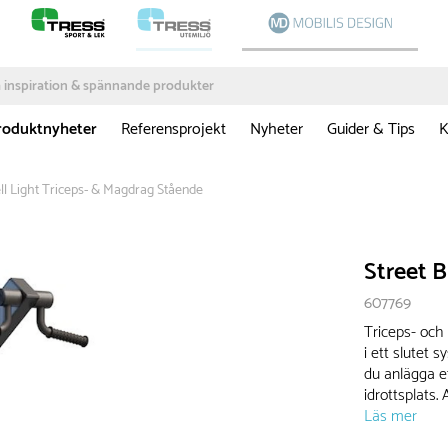
roduktnyheter
Referensprojekt
Nyheter
Guider & Tips
K
ll Light Triceps- & Magdrag Stående
Street B
607769
Triceps- och
i ett slutet 
du anlägga e
idrottsplats.
Läs mer