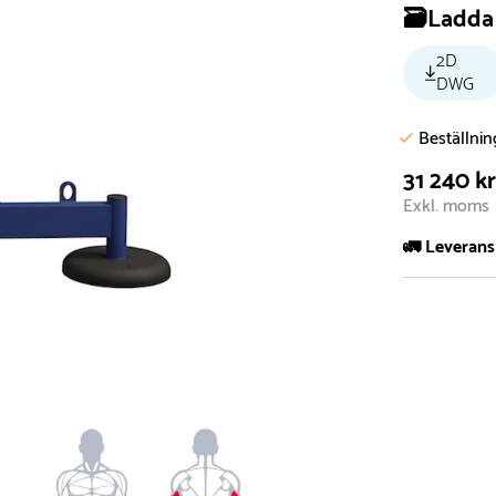
🗃️Ladda 
2D
DWG
Beställni
31 240 k
Exkl. moms
🚛 Leverans
Normalt sätt 
att garanter
längre tid o
Däremot har 
omgående, ex
fristående r