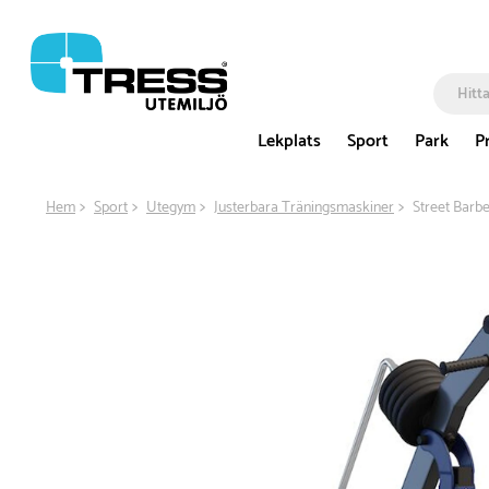
Lekplats
Sport
Park
P
Hem
Sport
Utegym
Justerbara Träningsmaskiner
Street Barbe